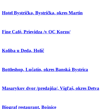
Hotel Bystrička, Bystrička, okres Martin
Fine Café, Prievidza /v OC Korzo/
Koliba u Deda, Holíč
Bottleshop, Lučatín, okres Banská Bystrica
Masarykov dvor /predajňa/, Vígľaš, okres Detva
Biograf restaurant, Bojnice