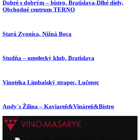
Dobré s dobrým – bistro, Bratislava-Dlhé diely,
Obchodné centrum TERNO
Stará Zvonica, Nižná Boca
Studňa – umelecký klub, Bratislava
Vinotéka Limbašský strapec, Lučenec
Andy´s Žilina – Kaviareň&Vináreň&Bistro