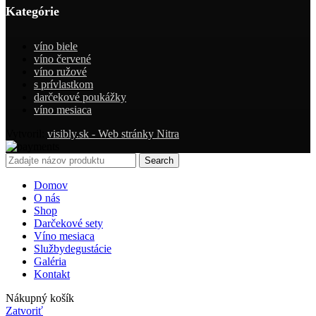
Kategórie
víno biele
víno červené
víno ružové
s prívlastkom
darčekové poukážky
víno mesiaca
Vytvoril:
visibly.sk - Web stránky Nitra
Search
Domov
O nás
Shop
Darčekové sety
Víno mesiaca
Služby
degustácie
Galéria
Kontakt
Nákupný košík
Zatvoriť