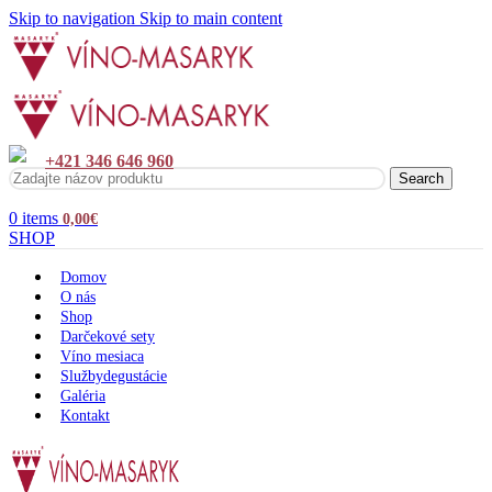
Skip to navigation
Skip to main content
+421 346 646 960
Search
0
items
0,00
€
SHOP
Domov
O nás
Shop
Darčekové sety
Víno mesiaca
Služby
degustácie
Galéria
Kontakt