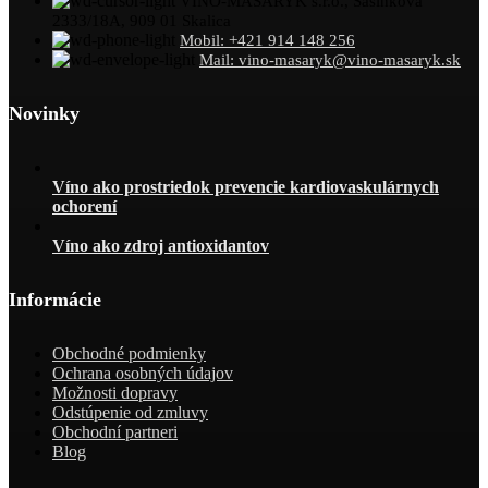
VÍNO-MASARYK s.r.o., Sasinkova
2333/18A, 909 01 Skalica
Mobil: +421 914 148 256
Mail: vino-masaryk@vino-masaryk.sk
Novinky
Víno ako prostriedok prevencie kardiovaskulárnych
ochorení
Víno ako zdroj antioxidantov
Informácie
Obchodné podmienky
Ochrana osobných údajov
Možnosti dopravy
Odstúpenie od zmluvy
Obchodní partneri
Blog