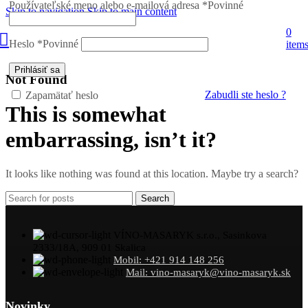
Používateľské meno alebo e-mailová adresa
*
Povinné
Skip to navigation
Skip to main content
0
Heslo
*
Povinné
item
Prihlásiť sa
Not Found
Zabudli ste heslo ?
Zapamätať heslo
This is somewhat
embarrassing, isn’t it?
It looks like nothing was found at this location. Maybe try a search?
Search
VÍNO-MASARYK s.r.o., Sasinkova
2333/18A, 909 01 Skalica
Mobil: +421 914 148 256
Mail: vino-masaryk@vino-masaryk.sk
Novinky