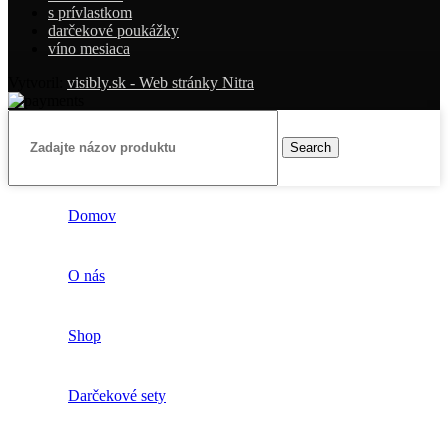
s prívlastkom
darčekové poukážky
víno mesiaca
Vytvoril:
visibly.sk - Web stránky Nitra
Search
Domov
O nás
Shop
Darčekové sety