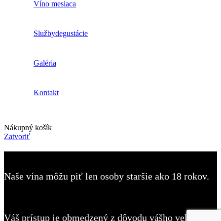
Víno mesiaca
Služby
degustácie
Galéria
Kontakt
Nákupný košík
Zatvoriť
Máte viac ako 18 rokov?
Naše vína môžu piť len osoby staršie ako 18 rokov.
Prístup zakázaný
Váš prístup je obmedzený z dôvodu vášho veku.